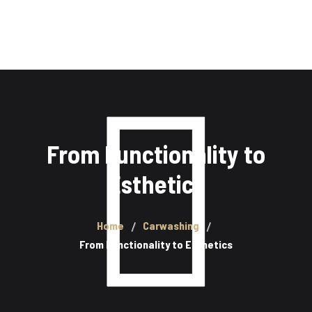
Home
Quem somos
Produtos
Contactos
From Functionality to
Esthetics
Home
Carwashing
From Functionality to Esthetics