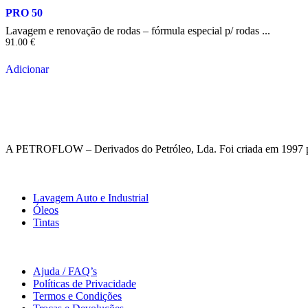
PRO 50
Lavagem e renovação de rodas – fórmula especial p/ rodas ...
91.00
€
Adicionar
A PETROFLOW – Derivados do Petróleo, Lda. Foi criada em 1997 pelo
Comprar
Lavagem Auto e Industrial
Óleos
Tintas
Apoio ao Cliente
Ajuda / FAQ’s
Políticas de Privacidade
Termos e Condições