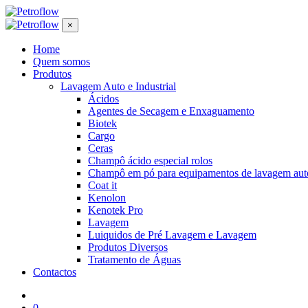
×
Home
Quem somos
Produtos
Lavagem Auto e Industrial
Ácidos
Agentes de Secagem e Enxaguamento
Biotek
Cargo
Ceras
Champô ácido especial rolos
Champô em pó para equipamentos de lavagem aut
Coat it
Kenolon
Kenotek Pro
Lavagem
Luiquidos de Pré Lavagem e Lavagem
Produtos Diversos
Tratamento de Águas
Contactos
0