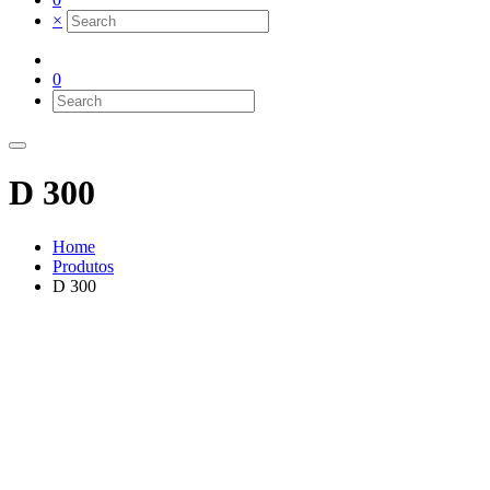
×
0
D 300
Home
Produtos
D 300