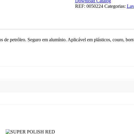
300
Download Catalog
REF:
0050224
Categorias:
Lav
de petróleo. Seguro em alumínio. Aplicável em plásticos, couro, borr